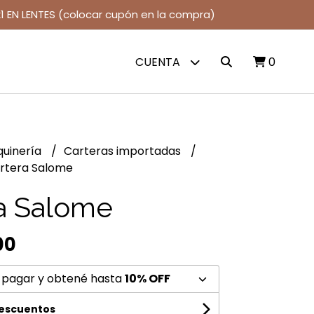
1 EN LENTES (colocar cupón en la compra)
CUENTA
0
quinería
Carteras importadas
rtera Salome
a Salome
00
 pagar y obtené hasta
10% OFF
descuentos