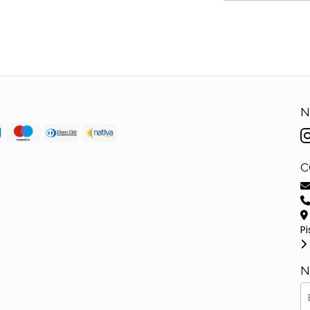
N
C
Pi
N