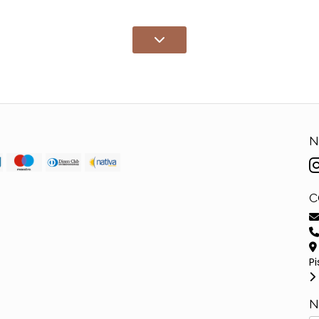
N
C
Pi
N