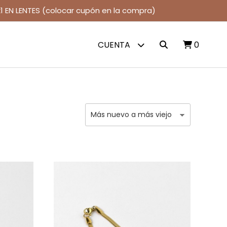
1 EN LENTES (colocar cupón en la compra)
CUENTA
0