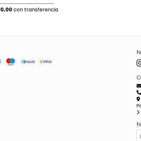
00,00
con transferencia
N
C
Pi
N