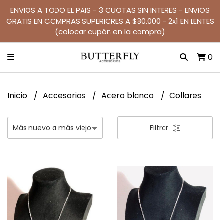
ENVIOS A TODO EL PAIS - 3 CUOTAS SIN INTERES - ENVIOS
GRATIS EN COMPRAS SUPERIORES A $80.000 - 2x1 EN LENTES
(colocar cupón en la compra)
0
Inicio
Accesorios
Acero blanco
Collares
Filtrar