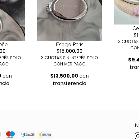
Cep
$1
3 CUOTAS 
oño
Espejo París
CON
,00
$15.000,00
TERÉS SOLO
3 CUOTAS SIN INTERÉS SOLO
$9.
PAGO
CON MER PAGO
tra
0
con
$13.500,00
con
ncia
transferencia
N