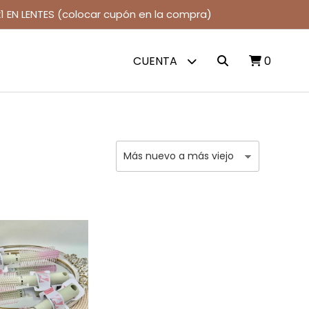
1 EN LENTES (colocar cupón en la compra)
CUENTA
0