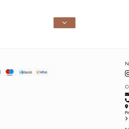
N
C
Pi