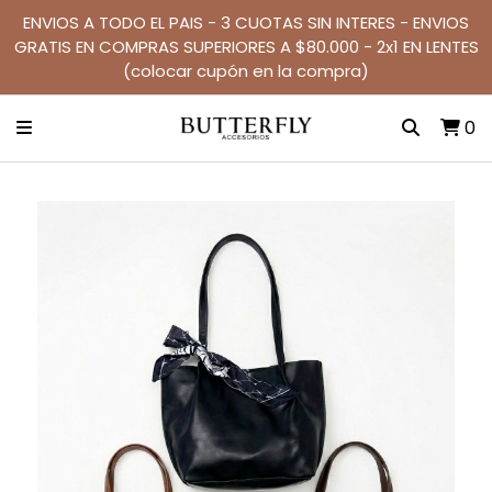
ENVIOS A TODO EL PAIS - 3 CUOTAS SIN INTERES - ENVIOS
GRATIS EN COMPRAS SUPERIORES A $80.000 - 2x1 EN LENTES
(colocar cupón en la compra)
0