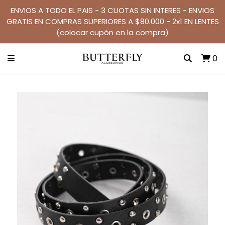
ENVIOS A TODO EL PAIS - 3 CUOTAS SIN INTERES - ENVIOS
GRATIS EN COMPRAS SUPERIORES A $80.000 - 2x1 EN LENTES
(colocar cupón en la compra)
0