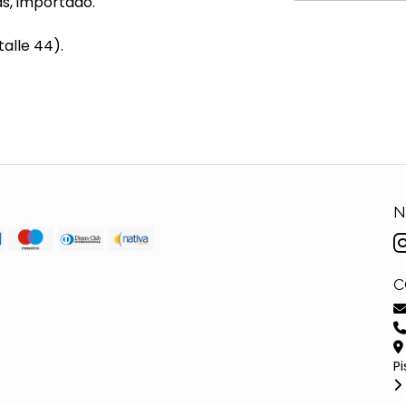
s, importado.
alle 44).
N
C
Pi