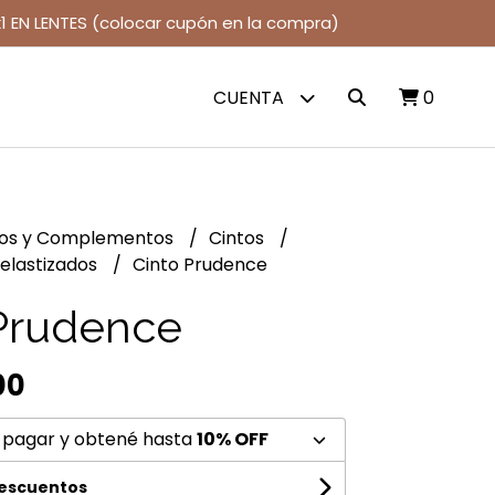
1 EN LENTES (colocar cupón en la compra)
CUENTA
0
jos y Complementos
Cintos
 elastizados
Cinto Prudence
Prudence
00
 pagar y obtené hasta
10% OFF
descuentos