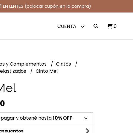
1 EN LENTES (colocar cupón en la compra)
CUENTA
0
jos y Complementos
Cintos
 elastizados
Cinto Mel
Mel
00
 pagar y obtené hasta
10% OFF
descuentos