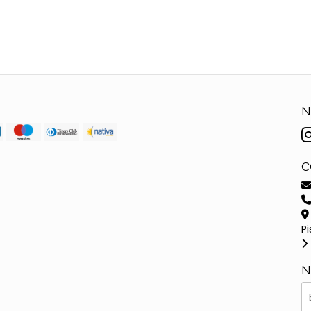
N
C
Pi
N