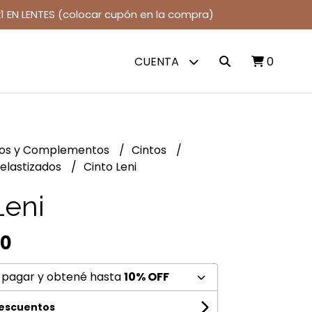
1 EN LENTES (colocar cupón en la compra)
CUENTA
0
jos y Complementos
Cintos
 elastizados
Cinto Leni
Leni
00
 pagar y obtené hasta
10% OFF
descuentos