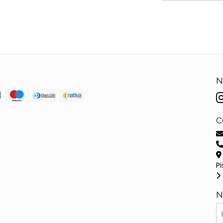
N
C
Pi
N