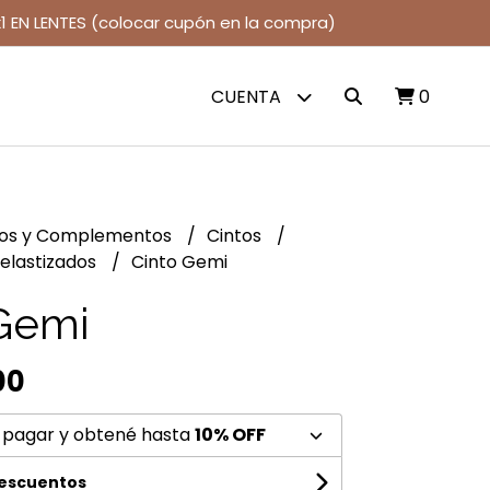
1 EN LENTES (colocar cupón en la compra)
CUENTA
0
jos y Complementos
Cintos
 elastizados
Cinto Gemi
Gemi
00
 pagar y obtené hasta
10% OFF
descuentos