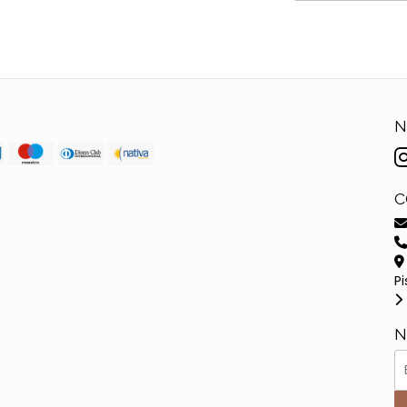
N
C
Pi
N