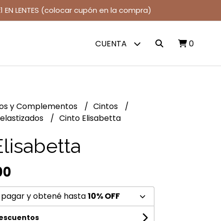
1 EN LENTES (colocar cupón en la compra)
CUENTA
0
jos y Complementos
Cintos
 elastizados
Cinto Elisabetta
Elisabetta
00
 pagar y obtené hasta
10% OFF
descuentos