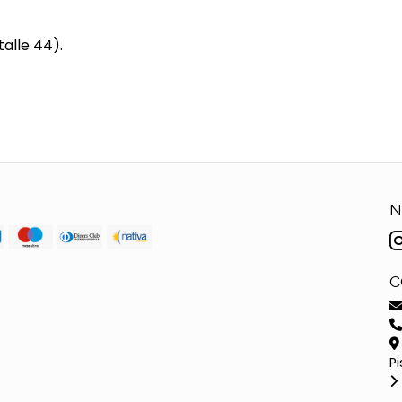
alle 44).
N
C
Pi