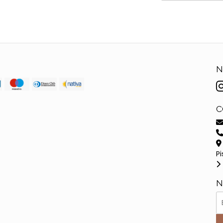
N
C
Pi
N