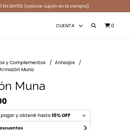
1 EN LENTES (colocar cupón en la compra)
CUENTA
0
jos y Complementos
Anteojos
Armazón Muna
ón Muna
00
 pagar y obtené hasta
10% OFF
descuentos