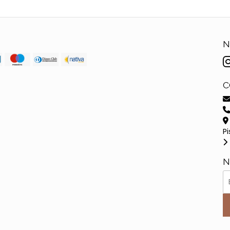
N
C
Pi
N