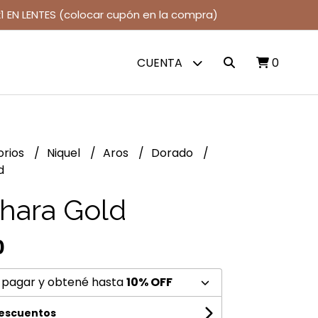
1 EN LENTES (colocar cupón en la compra)
CUENTA
0
orios
Niquel
Aros
Dorado
d
hara Gold
0
 pagar y obtené hasta
10% OFF
descuentos