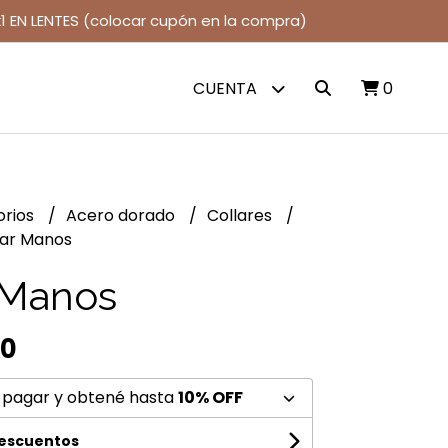
1 EN LENTES (colocar cupón en la compra)
CUENTA
0
orios
Acero dorado
Collares
lar Manos
 Manos
00
 pagar y obtené hasta
10% OFF
descuentos