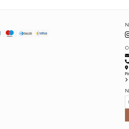
N
C
Pi
N