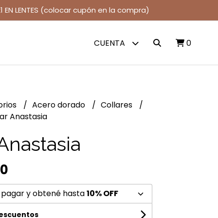
1 EN LENTES (colocar cupón en la compra)
CUENTA
0
orios
Acero dorado
Collares
lar Anastasia
 Anastasia
00
 pagar y obtené hasta
10% OFF
descuentos