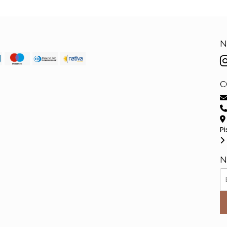
N
C
Pi
N