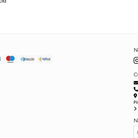
cia
N
C
Pi
N