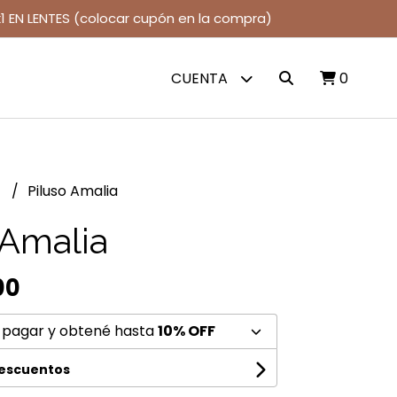
1 EN LENTES (colocar cupón en la compra)
CUENTA
0
s
Piluso Amalia
 Amalia
00
 pagar y obtené hasta
10% OFF
descuentos