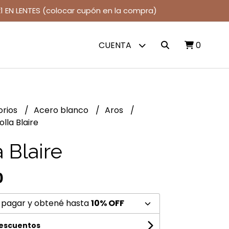
1 EN LENTES (colocar cupón en la compra)
CUENTA
0
orios
Acero blanco
Aros
olla Blaire
 Blaire
0
 pagar y obtené hasta
10% OFF
descuentos