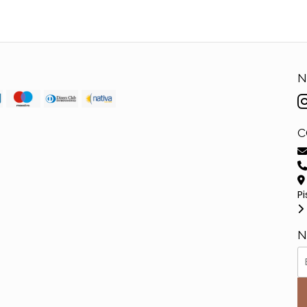
N
C
Pi
N