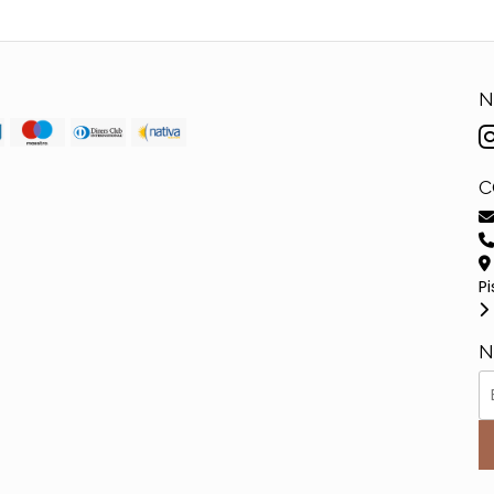
N
C
Pi
N