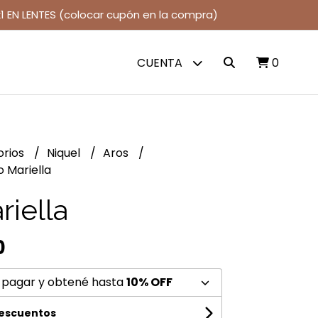
1 EN LENTES (colocar cupón en la compra)
CUENTA
0
orios
Niquel
Aros
o Mariella
riella
0
 pagar y obtené hasta
10% OFF
descuentos